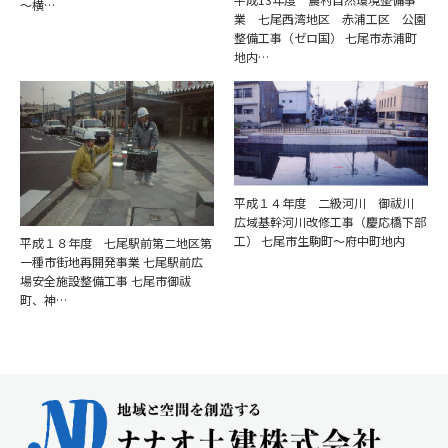
～横…
業 七尾西湾地区 赤浦工区 公園
整備工事（ゼロ国） 七尾市赤浦町
地内…
平成１４年度 二級河川 御祓川
広域基幹河川改修工事（慶応橋下部
工） 七尾市生駒町～府中町地内
平成１８年度 七尾駅前第二地区第
一種市街地再開発事業 七尾駅前広
場安全施設整備工事 七尾市御祓
町、神…