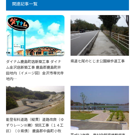
関連記事一覧
県道七尾のとじま公園線歩道工事
ダイナム鹿島町店新築工事 ダイナ
ム金沢店新築工事 鹿島郡鹿島町井
田地内（イメージ図）金沢市専光寺
地内…
能登有料道路（縦貫）道路改良（ゆ
ずりレーンⅢ期）受託工事（１４工
区）〔０県債〕 鹿島郡中島町小牧
平成13年度 農村自然環境整備事